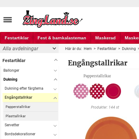
Festartiklar
Fest & barnkalasteman
Maskerad
Maske
Alla avdelningar
Här är du:
Hem
>
Festartiklar
>
Dukning
Fest och partyprylar
Festartiklar
Engångstallrikar
Ballonger
Papperstallrikar
Dukning
Dukning efter färgtema
Engångstallrikar
Papperstallrikar
Produkter: 144 st
Plasttallrikar
Servetter
Bordsdekorationer