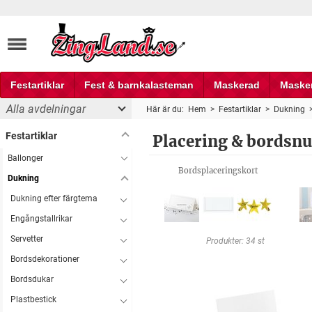
Festartiklar
Fest & barnkalasteman
Maskerad
Maske
Alla avdelningar
Här är du:
Hem
>
Festartiklar
>
Dukning
Fest och partyprylar
Festartiklar
Placering & bords
Ballonger
Bordsplaceringskort
Dukning
Dukning efter färgtema
Engångstallrikar
Servetter
Produkter: 34 st
Bordsdekorationer
Bordsdukar
Plastbestick