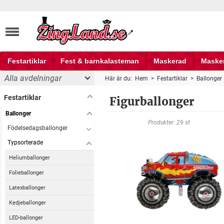
Festartiklar
Fest & barnkalasteman
Maskerad
Maske
Alla avdelningar
Här är du:
Hem
>
Festartiklar
>
Ballonger
Fest och partyprylar
Festartiklar
Figurballonger
Ballonger
Produkter: 29 st
Födelsedagsballonger
Typsorterade
Heliumballonger
Folieballonger
Latexballonger
Kedjeballonger
LED-ballonger