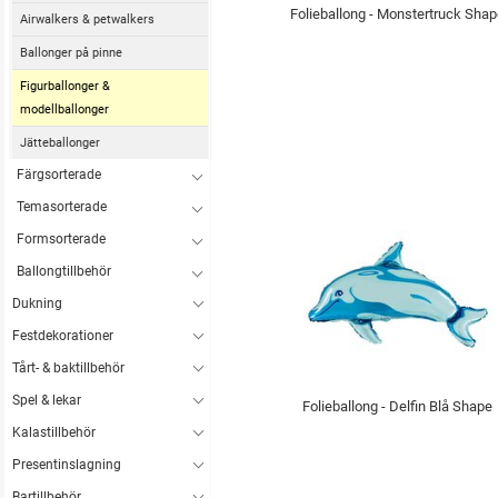
Folieballong - Monstertruck Sha
Airwalkers & petwalkers
Ballonger på pinne
Figurballonger &
modellballonger
Jätteballonger
Färgsorterade
Temasorterade
Formsorterade
Ballongtillbehör
Dukning
Festdekorationer
Tårt- & baktillbehör
Spel & lekar
Folieballong - Delfin Blå Shape
Kalastillbehör
Presentinslagning
Bartillbehör