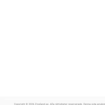
Copyright © 2026 Zingland.se. Alla rättigheter reserverade. Denna sida använde