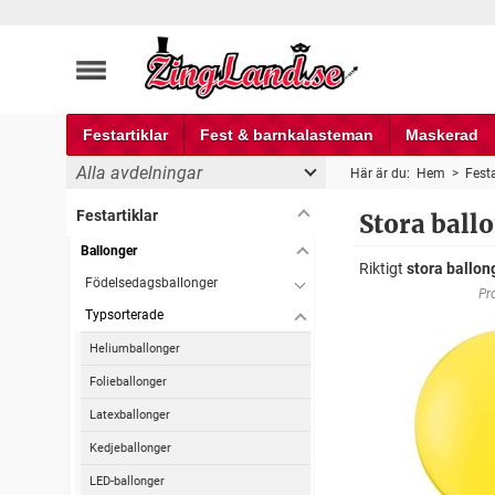
Festartiklar
Fest & barnkalasteman
Maskerad
Alla avdelningar
Här är du:
Hem
>
Festa
Festartiklar
Stora ball
Ballonger
Riktigt
stora ballon
Födelsedagsballonger
Pr
Typsorterade
Heliumballonger
Folieballonger
Latexballonger
Kedjeballonger
LED-ballonger