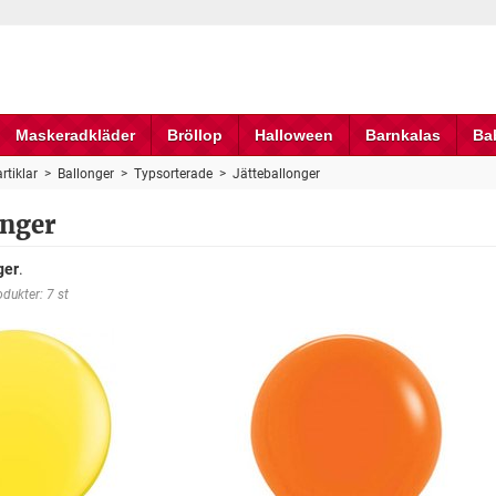
Maskeradkläder
Bröllop
Halloween
Barnkalas
Ba
rtiklar
>
Ballonger
>
Typsorterade
>
Jätteballonger
onger
ger
.
odukter: 7 st