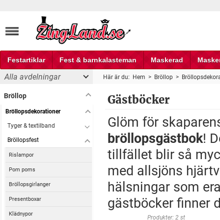
Festartiklar
Fest & barnkalasteman
Maskerad
Maske
Alla avdelningar
Här är du:
Hem
>
Bröllop
>
Bröllopsdekor
Fest och partyprylar
Bröllop
Gästböcker
Bröllopsdekorationer
Glöm för skaparens 
Tyger & textilband
bröllopsgästbok
! 
Bröllopsfest
tillfället blir så 
Rislampor
med allsjöns hjär
Pom poms
hälsningar som era
Bröllopsgirlanger
gästböcker finner 
Presentboxar
Klädnypor
Produkter: 2 st