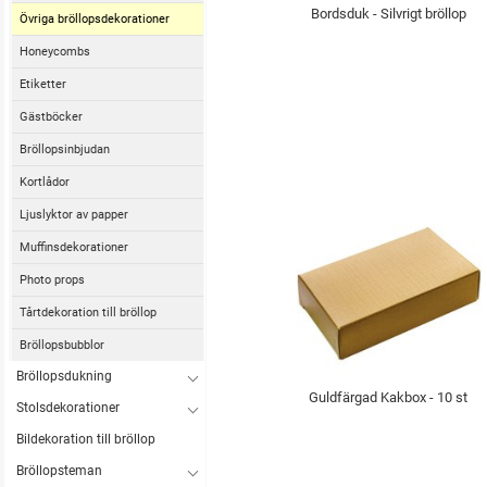
Bordsduk - Silvrigt bröllop
Övriga bröllopsdekorationer
Honeycombs
Etiketter
Gästböcker
Bröllopsinbjudan
Kortlådor
Ljuslyktor av papper
Muffinsdekorationer
Photo props
Tårtdekoration till bröllop
Bröllopsbubblor
Bröllopsdukning
Guldfärgad Kakbox - 10 st
Stolsdekorationer
Bildekoration till bröllop
Bröllopsteman