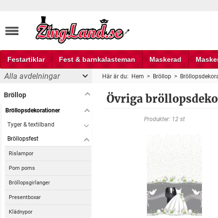
Festartiklar
Fest & barnkalasteman
Maskerad
Maske
Alla avdelningar
Här är du:
Hem
>
Bröllop
>
Bröllopsdekor
Fest och partyprylar
Bröllop
Övriga bröllopsdeko
Bröllopsdekorationer
Produkter: 12 st
Tyger & textilband
Bröllopsfest
Rislampor
Pom poms
Bröllopsgirlanger
Presentboxar
Klädnypor