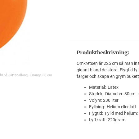
Produktbeskrivning:
Omkretsen är 225 cm så man inser
gigant bland de stora. Flygtid f
ld på Jätteballong - Orange 80 cm
färger och skapa en grym bukett
Material: Latex
Storlek: Diameter: 80cm -
Volym: 230 liter
Fyllning: Helium eller luft
Flygtid: Fylld med helium:
Lyftkraft: 220gram