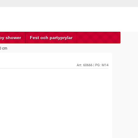
by shower
Fest och partyprylar
80 cm
Art:
60666
| PG: M14