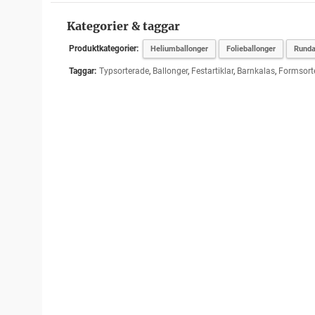
Kategorier & taggar
Produktkategorier:
Heliumballonger
Folieballonger
Rund
Taggar:
Typsorterade
,
Ballonger
,
Festartiklar
,
Barnkalas
,
Formsort