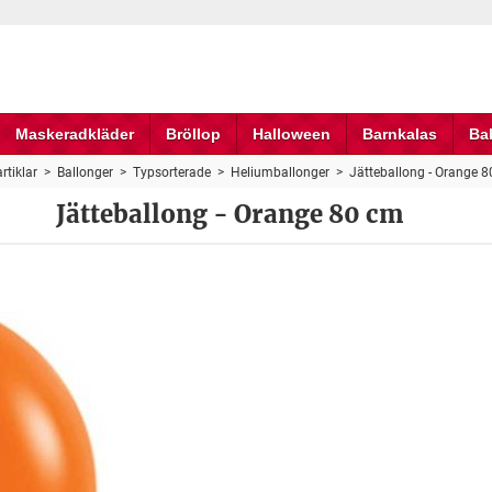
Maskeradkläder
Bröllop
Halloween
Barnkalas
Ba
rtiklar
>
Ballonger
>
Typsorterade
>
Heliumballonger
>
Jätteballong - Orange 
Jätteballong - Orange 80 cm