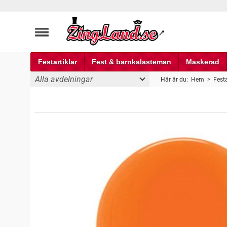
Festartiklar
Fest & barnkalasteman
Maskerad
Alla avdelningar
Här är du:
Hem
>
Festa